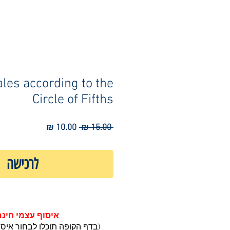
les according to the
Circle of Fifths
מחיר
מחיר
 ‏15.00 ‏₪ 
רגיל
מבצע
לרכישה
איסוף עצמי חינם
(בדף הקופה תוכלו לבחור איס