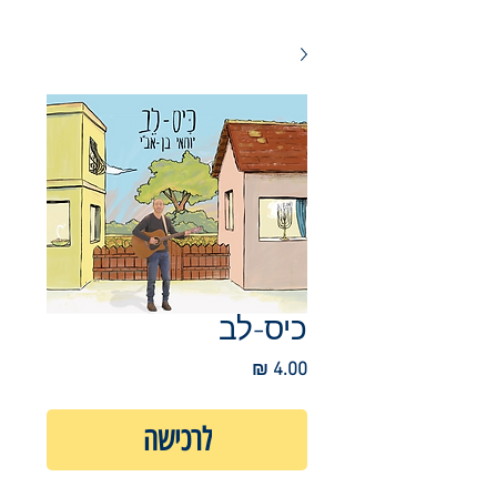
כיס-לב
מחיר
לרכישה